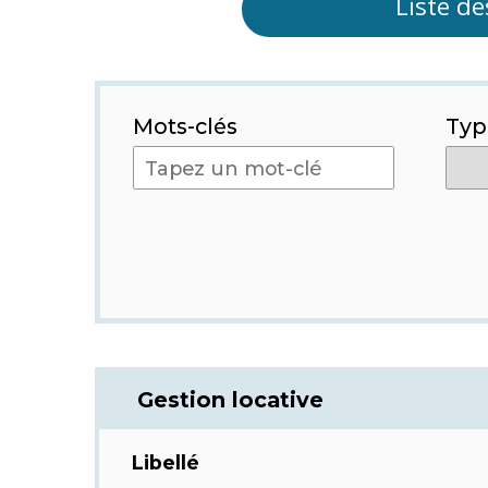
Liste de
Mots-clés
Typ
Rehercher
un
emploi
Gestion locative
Libellé