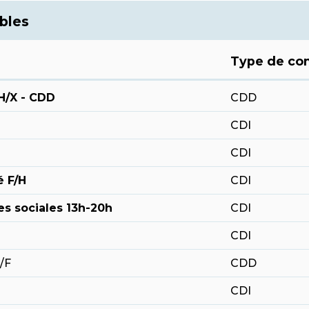
bles
Type de con
H/X - CDD
CDD
CDI
CDI
é F/H
CDI
es sociales 13h-20h
CDI
CDI
/F
CDD
CDI